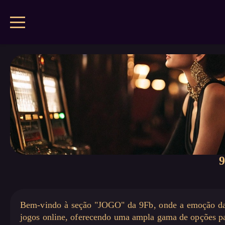
Bem-vindo à seção "JOGO" da 9Fb, onde a emoção das 
jogos online, oferecendo uma ampla gama de opções par