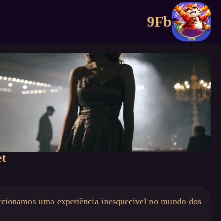
9Fb
t
orcionamos uma experiência inesquecível no mundo dos