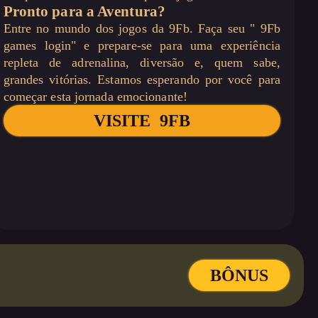
Pronto para a Aventura?
Entre no mundo dos jogos da 9Fb. Faça seu " 9Fb
games login" e prepare-se para uma experiência
repleta de adrenalina, diversão e, quem sabe,
grandes vitórias. Estamos esperando por você para
começar esta jornada emocionante!
VISITE 9FB
BÔNUS