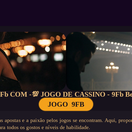
9Fb COM -💯 JOGO DE CASSINO - 9Fb Be
JOGO 9FB
apostas e a paixão pelos jogos se encontram. Aqui, prop
a todos os gostos e níveis de habilidade.