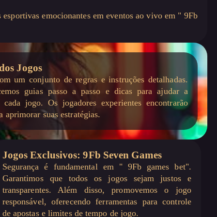
tas esportivas emocionantes em eventos ao vivo em " 9Fb
 dos Jogos
m um conjunto de regras e instruções detalhadas.
cemos guias passo a passo e dicas para ajudar a
 cada jogo. Os jogadores experientes encontrarão
a aprimorar suas estratégias.
Jogos Exclusivos: 9Fb Seven Games
Segurança é fundamental em " 9Fb games bet".
Garantimos que todos os jogos sejam justos e
transparentes. Além disso, promovemos o jogo
responsável, oferecendo ferramentas para controle
de apostas e limites de tempo de jogo.