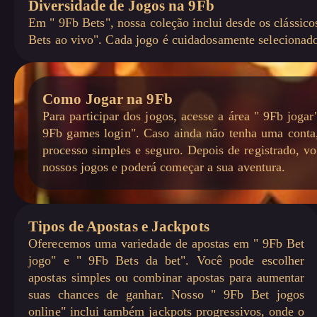
Diversidade de Jogos na 9Fb
Em " 9Fb Bets", nossa coleção inclui desde os clássico
Bets ao vivo". Cada jogo é cuidadosamente selecionado
Como Jogar na 9Fb
Para participar dos jogos, acesse a área " 9Fb jogar
9Fb games login". Caso ainda não tenha uma conta
processo simples e seguro. Depois de registrado, vo
nossos jogos e poderá começar a sua aventura.
Tipos de Apostas e Jackpots
Oferecemos uma variedade de apostas em " 9Fb Bet
jogo" e " 9Fb Bets da bet". Você pode escolher
apostas simples ou combinar apostas para aumentar
suas chances de ganhar. Nosso " 9Fb Bet jogos
online" inclui também jackpots progressivos, onde o